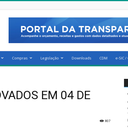
Compras
Legislação
Downloads
CDM
e-SIC /
VADOS EM 04 DE
807