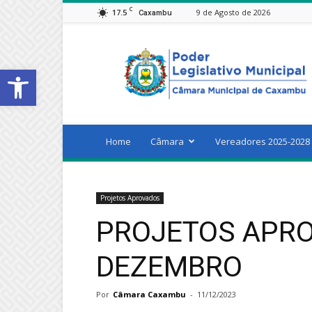
C
17.5
9 de Agosto de 2026
Caxambu
Câmara
Municipal
Open toolbar
de
Caxambu
Home
Câmara
Vereadores 2025-2028
Projetos Aprovados
PROJETOS APRO
DEZEMBRO
Por
Câmara Caxambu
-
11/12/2023