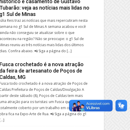
histórico e casamento de Gustavo
Tubarão: veja as notícias mais lidas no
g1 Sul de Minas
Júlia Reis traz as notícias que mais repercutiram nesta
semana no g1 Sul de Minas A semana acabou e você
ainda não conseguiu se atualizar sobre o que
aconteceu na região? Não se preocupe: o g1 Sul de
Minas reuniu as três notícias mais lidas dos últimos
dias. Confira abaixo. 📲 Siga a página do […]
Fusca crochetado é a nova atração
da feira de artesanato de Poços de
Caldas, MG
Fusca todo crochetado é a nova atração de Poços de
Caldas Prefeitura de Poços de Caldas/Divulgação A
partir deste sábado (8), Poços de Caldas tem mais
uma atração para os turistas: um Fusca que foi
totalmente coberto por um trabalho em crochê. A
obra fica na Expo-Arte de Rua. 📲 Siga a página do g1
[…]