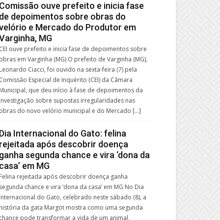
Comissão ouve prefeito e inicia fase
de depoimentos sobre obras do
velório e Mercado do Produtor em
Varginha, MG
CEI ouve prefeito e inicia fase de depoimentos sobre
obras em Varginha (MG) O prefeito de Varginha (MG),
Leonardo Ciacci, foi ouvido na sexta-feira (7) pela
Comissão Especial de Inquérito (CEI) da Câmara
Municipal, que deu início à fase de depoimentos da
investigação sobre supostas irregularidades nas
obras do novo velório municipal e do Mercado […]
Dia Internacional do Gato: felina
rejeitada após descobrir doença
ganha segunda chance e vira ‘dona da
casa’ em MG
Felina rejeitada após descobrir doença ganha
segunda chance e vira ‘dona da casa’ em MG No Dia
Internacional do Gato, celebrado neste sábado (8), a
história da gata Margot mostra como uma segunda
chance pode transformar a vida de um animal.