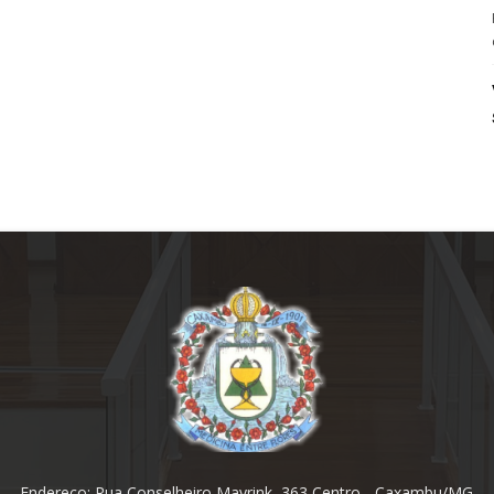
Endereço: Rua Conselheiro Mayrink, 363 Centro - Caxambu/MG