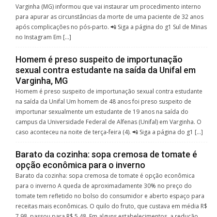
Varginha (MG) informou que vai instaurar um procedimento interno
para apurar as circunstâncias da morte de uma paciente de 32 anos
após complicações no pós-parto. 📲 Siga a página do g1 Sul de Minas
no Instagram Em […]
Homem é preso suspeito de importunação
sexual contra estudante na saída da Unifal em
Varginha, MG
Homem é preso suspeito de importunação sexual contra estudante
na saída da Unifal Um homem de 48 anos foi preso suspeito de
importunar sexualmente um estudante de 19 anos na saída do
campus da Universidade Federal de Alfenas (Unifal) em Varginha. O
caso aconteceu na noite de terça-feira (4). 📲 Siga a página do g1 […]
Barato da cozinha: sopa cremosa de tomate é
opção econômica para o inverno
Barato da cozinha: sopa cremosa de tomate é opção econômica
para o inverno A queda de aproximadamente 30% no preço do
tomate tem refletido no bolso do consumidor e aberto espaço para
receitas mais econômicas. O quilo do fruto, que custava em média R$
7,98, passou para R$ 5,48. Em alguns estabelecimentos, a redução