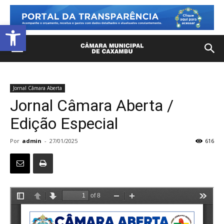
Open toolbar
Jornal Câmara Aberta
Jornal Câmara Aberta /
Edição Especial
Por
admin
-
27/01/2025
616